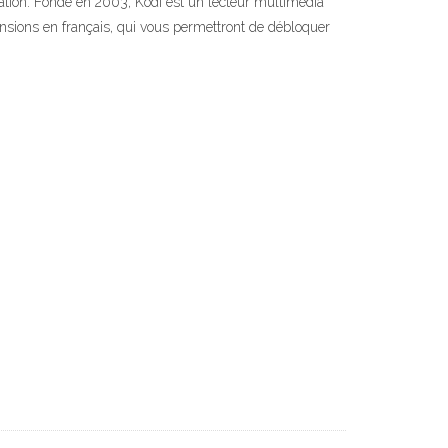
ication. Fondé en 2003, Kodi est un lecteur multimedia
nsions en français, qui vous permettront de débloquer