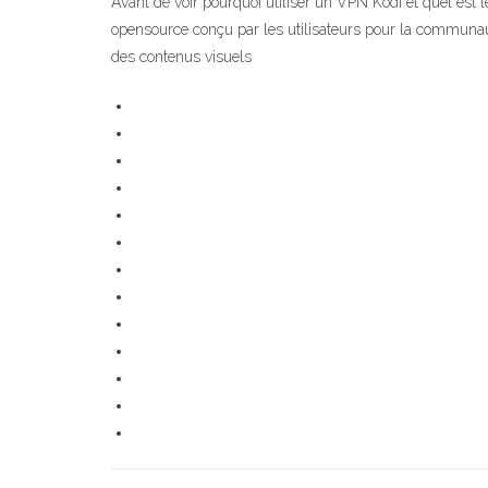
Avant de voir pourquoi utiliser un VPN Kodi et quel est 
opensource conçu par les utilisateurs pour la communaut
des contenus visuels