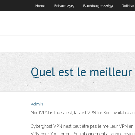
Home
Echard12519
Buchberger22639
Rothba
Quel est le meilleur
Admin
NordVPN is the safest, fastest VPN for Kodi available and
Cyberghost VPN n’est peut être pas le meilleur VPN en ce 
VPN pour Ygg Torrent. Son abonnement a l’année revient