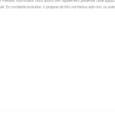
le meilleur fournisseur, nous allons très rapidement présenter cette appl
é. En constante évolution, il propose de très nombreux add-ons, ou exte