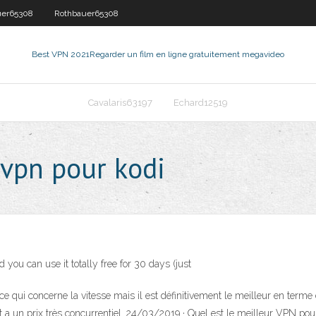
uer65308
Rothbauer65308
Best VPN 2021
Regarder un film en ligne gratuitement megavideo
Cavalaris63197
Echard12519
 vpn pour kodi
 you can use it totally free for 30 days (just
qui concerne la vitesse mais il est définitivement le meilleur en terme de 
 a un prix très concurrentiel. 24/03/2019 · Quel est le meilleur VPN po